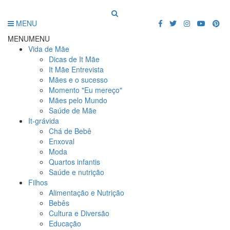
MENU
MENU
MENU
Vida de Mãe
Dicas de It Mãe
It Mãe Entrevista
Mães e o sucesso
Momento "Eu mereço"
Mães pelo Mundo
Saúde de Mãe
It-grávida
Chá de Bebê
Enxoval
Moda
Quartos infantis
Saúde e nutrição
Filhos
Alimentação e Nutrição
Bebês
Cultura e Diversão
Educação