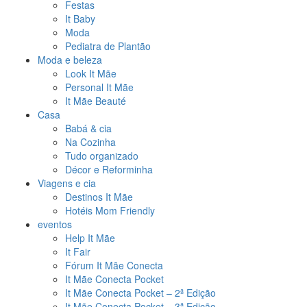
Festas
It Baby
Moda
Pediatra de Plantão
Moda e beleza
Look It Mãe
Personal It Mãe
It Mãe Beauté
Casa
Babá & cia
Na Cozinha
Tudo organizado
Décor e Reforminha
Viagens e cia
Destinos It Mãe
Hotéis Mom Friendly
eventos
Help It Mãe
It Fair
Fórum It Mãe Conecta
It Mãe Conecta Pocket
It Mãe Conecta Pocket – 2ª Edição
It Mãe Conecta Pocket – 3ª Edição