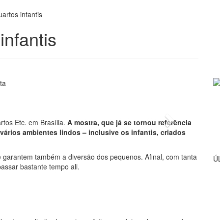
uartos infantis
infantis
ta
: Evelyn Müller
Next
rtos Etc. em Brasília.
A mostra, que já se tornou referência
ários ambientes lindos – inclusive os infantis, criados
ue garantem também a diversão dos pequenos. Afinal, com tanta
Ú
passar bastante tempo ali.