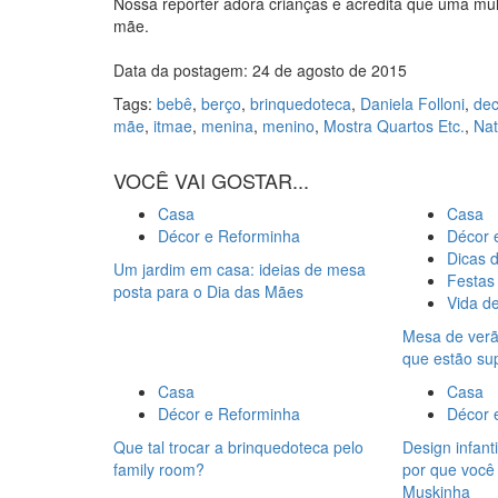
Nossa repórter adora crianças e acredita que uma mul
mãe.
Data da postagem: 24 de agosto de 2015
Tags:
bebê
,
berço
,
brinquedoteca
,
Daniela Folloni
,
dec
mãe
,
itmae
,
menina
,
menino
,
Mostra Quartos Etc.
,
Nat
VOCÊ VAI GOSTAR...
Casa
Casa
Décor e Reforminha
Décor 
Dicas 
Um jardim em casa: ideias de mesa
Festas
posta para o Dia das Mães
Vida d
Mesa de verão
que estão su
Casa
Casa
Décor e Reforminha
Décor 
Que tal trocar a brinquedoteca pelo
Design infanti
family room?
por que você
Muskinha