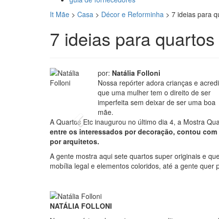
It Mãe
>
Casa
>
Décor e Reforminha
>
7 ideias para q
7 ideias para quartos 
por:
Natália Folloni
Nossa repórter adora crianças e acredi
foto
que uma mulher tem o direito de ser
imperfeita sem deixar de ser uma boa
mãe.
Previous
A Quartos Etc inaugurou no último dia 4, a Mostra Qua
entre os interessados por decoração, contou com v
por arquitetos.
A gente mostra aqui sete quartos super originais e q
mobília legal e elementos coloridos, até a gente quer 
NATÁLIA FOLLONI