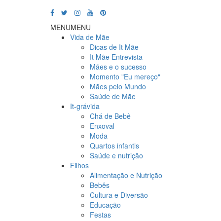
MENU
MENU
Vida de Mãe
Dicas de It Mãe
It Mãe Entrevista
Mães e o sucesso
Momento "Eu mereço"
Mães pelo Mundo
Saúde de Mãe
It-grávida
Chá de Bebê
Enxoval
Moda
Quartos infantis
Saúde e nutrição
Filhos
Alimentação e Nutrição
Bebês
Cultura e Diversão
Educação
Festas