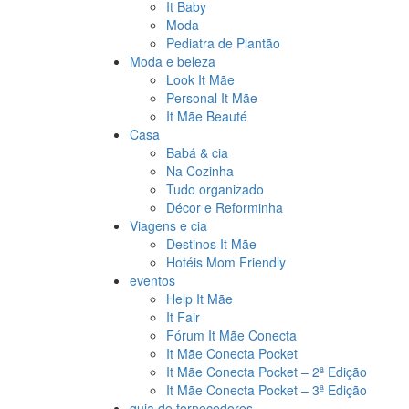
It Baby
Moda
Pediatra de Plantão
Moda e beleza
Look It Mãe
Personal It Mãe
It Mãe Beauté
Casa
Babá & cia
Na Cozinha
Tudo organizado
Décor e Reforminha
Viagens e cia
Destinos It Mãe
Hotéis Mom Friendly
eventos
Help It Mãe
It Fair
Fórum It Mãe Conecta
It Mãe Conecta Pocket
It Mãe Conecta Pocket – 2ª Edição
It Mãe Conecta Pocket – 3ª Edição
guia de fornecedores