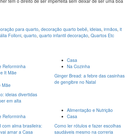
her tem o direito de ser imperfeita sem deixar de ser uma boa
oração para quarto
,
decoração quarto bebê
,
ideias
,
irmãos
,
it
ália Folloni
,
quarto
,
quarto infantil decoração
,
Quartos Etc
Casa
e Reforminha
Na Cozinha
de It Mãe
Ginger Bread: a febre das casinhas
de gengibre no Natal
e Mãe
: ideias divertidas
per em alta
Alimentação e Nutrição
e Reforminha
Casa
l com alma brasileira:
Como ler rótulos e fazer escolhas
 vai amar a Casa
saudáveis mesmo na correria