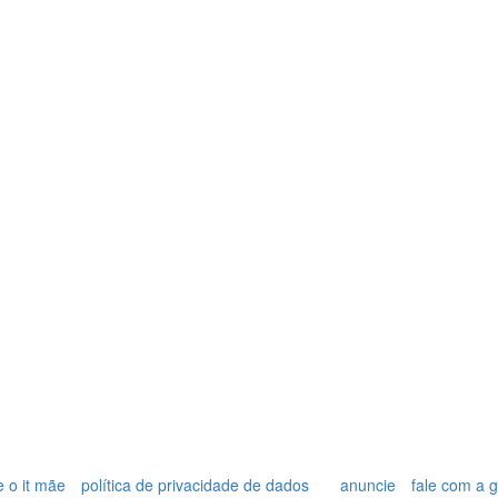
 o it mãe
política de privacidade de dados
anuncie
fale com a 