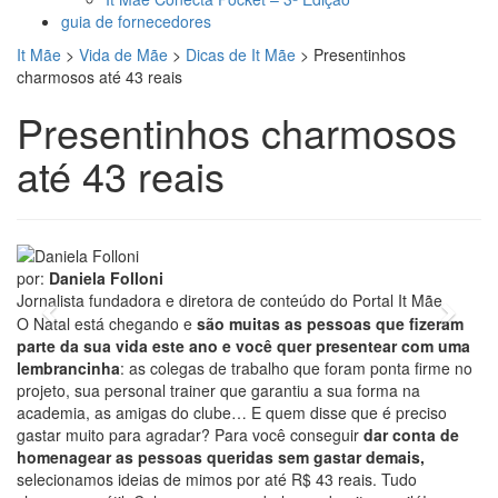
guia de fornecedores
It Mãe
>
Vida de Mãe
>
Dicas de It Mãe
>
Presentinhos
charmosos até 43 reais
Presentinhos charmosos
até 43 reais
foto: Divulgação
por:
Daniela Folloni
Jornalista fundadora e diretora de conteúdo do Portal It Mãe
Previous
Next
O Natal está chegando e
são muitas as pessoas que fizeram
parte da sua vida este ano e você quer presentear com uma
lembrancinha
: as colegas de trabalho que foram ponta firme no
projeto, sua personal trainer que garantiu a sua forma na
academia, as amigas do clube… E quem disse que é preciso
gastar muito para agradar? Para você conseguir
dar conta de
homenagear as pessoas queridas sem gastar demais,
selecionamos ideias de mimos por até R$ 43 reais. Tudo