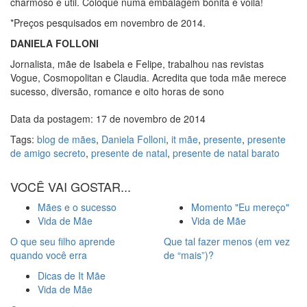
charmoso e útil. Coloque numa embalagem bonita e voilá!
*Preços pesquisados em novembro de 2014.
DANIELA FOLLONI
Jornalista, mãe de Isabela e Felipe, trabalhou nas revistas
Vogue, Cosmopolitan e Claudia. Acredita que toda mãe merece
sucesso, diversão, romance e oito horas de sono
Data da postagem: 17 de novembro de 2014
Tags:
blog de mães
,
Daniela Folloni
,
it mãe
,
presente
,
presente
de amigo secreto
,
presente de natal
,
presente de natal barato
VOCÊ VAI GOSTAR...
Mães e o sucesso
Momento "Eu mereço"
Vida de Mãe
Vida de Mãe
O que seu filho aprende
Que tal fazer menos (em vez
quando você erra
de “mais”)?
Dicas de It Mãe
Vida de Mãe