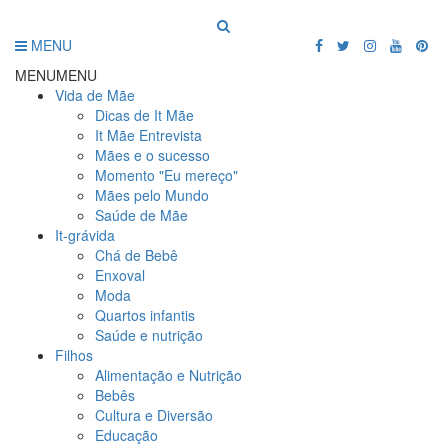
MENU
MENU
MENU
Vida de Mãe
Dicas de It Mãe
It Mãe Entrevista
Mães e o sucesso
Momento "Eu mereço"
Mães pelo Mundo
Saúde de Mãe
It-grávida
Chá de Bebê
Enxoval
Moda
Quartos infantis
Saúde e nutrição
Filhos
Alimentação e Nutrição
Bebês
Cultura e Diversão
Educação