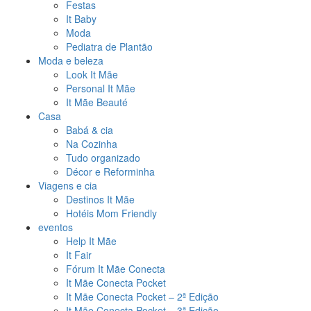
Festas
It Baby
Moda
Pediatra de Plantão
Moda e beleza
Look It Mãe
Personal It Mãe
It Mãe Beauté
Casa
Babá & cia
Na Cozinha
Tudo organizado
Décor e Reforminha
Viagens e cia
Destinos It Mãe
Hotéis Mom Friendly
eventos
Help It Mãe
It Fair
Fórum It Mãe Conecta
It Mãe Conecta Pocket
It Mãe Conecta Pocket – 2ª Edição
It Mãe Conecta Pocket – 3ª Edição