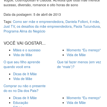
Vogue, Cosmopolitan e Claudia. Acredita que toda mãe merece
sucesso, diversão, romance e oito horas de sono
Data da postagem: 5 de abril de 2013
Tags:
Como ser mãe e empreendedora
,
Daniela Folloni
,
it mãe
,
Just TV
,
os desafios da mãe empreendedora
,
Paola Tucunduva
,
Programa Alma do Negócio
VOCÊ VAI GOSTAR...
Mães e o sucesso
Momento "Eu mereço"
Vida de Mãe
Vida de Mãe
O que seu filho aprende
Que tal fazer menos (em vez
quando você erra
de “mais”)?
Dicas de It Mãe
Vida de Mãe
Comprar ou não o presente
do ex no Dia dos Pais?
Dicas de It Mãe
Momento "Eu mereço"
Educação
Vida de Mãe