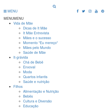
MENU
MENU
MENU
Vida de Mãe
Dicas de It Mãe
It Mãe Entrevista
Mães e o sucesso
Momento "Eu mereço"
Mães pelo Mundo
Saúde de Mãe
It-grávida
Chá de Bebê
Enxoval
Moda
Quartos infantis
Saúde e nutrição
Filhos
Alimentação e Nutrição
Bebês
Cultura e Diversão
Educação