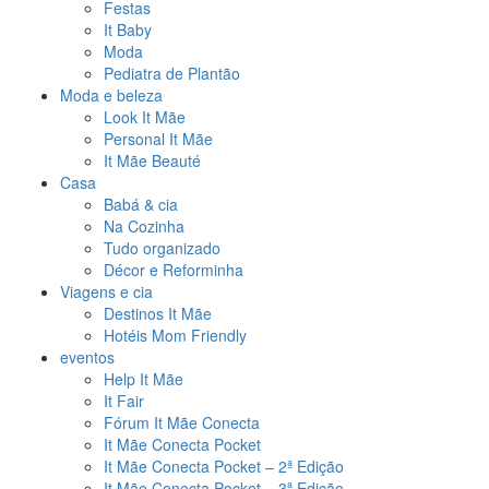
Festas
It Baby
Moda
Pediatra de Plantão
Moda e beleza
Look It Mãe
Personal It Mãe
It Mãe Beauté
Casa
Babá & cia
Na Cozinha
Tudo organizado
Décor e Reforminha
Viagens e cia
Destinos It Mãe
Hotéis Mom Friendly
eventos
Help It Mãe
It Fair
Fórum It Mãe Conecta
It Mãe Conecta Pocket
It Mãe Conecta Pocket – 2ª Edição
It Mãe Conecta Pocket – 3ª Edição