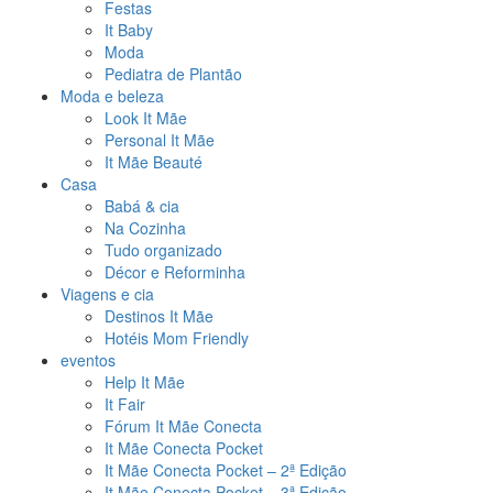
Festas
It Baby
Moda
Pediatra de Plantão
Moda e beleza
Look It Mãe
Personal It Mãe
It Mãe Beauté
Casa
Babá & cia
Na Cozinha
Tudo organizado
Décor e Reforminha
Viagens e cia
Destinos It Mãe
Hotéis Mom Friendly
eventos
Help It Mãe
It Fair
Fórum It Mãe Conecta
It Mãe Conecta Pocket
It Mãe Conecta Pocket – 2ª Edição
It Mãe Conecta Pocket – 3ª Edição