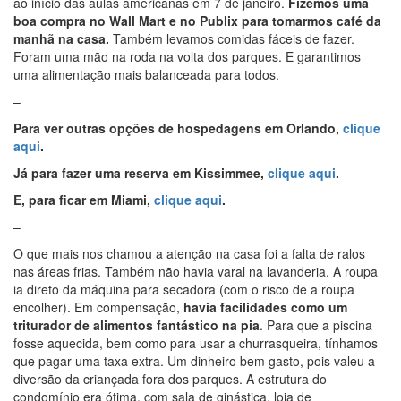
ao início das aulas americanas em 7 de janeiro.
Fizemos uma
boa compra no Wall Mart e no Publix para tomarmos café da
manhã na casa.
Também levamos comidas fáceis de fazer.
Foram uma mão na roda na volta dos parques. E garantimos
uma alimentação mais balanceada para todos.
–
Para ver outras opções de hospedagens em Orlando,
clique
aqui
.
Já para fazer uma reserva em Kissimmee,
clique aqui
.
E, para ficar em Miami,
clique aqui
.
–
O que mais nos chamou a atenção na casa foi a falta de ralos
nas áreas frias. Também não havia varal na lavanderia. A roupa
ia direto da máquina para secadora (com o risco de a roupa
encolher). Em compensação,
havia facilidades como um
triturador de alimentos fantástico na pia
. Para que a piscina
fosse aquecida, bem como para usar a churrasqueira, tínhamos
que pagar uma taxa extra. Um dinheiro bem gasto, pois valeu a
diversão da criançada fora dos parques. A estrutura do
condomínio era ótima, com sala de ginástica, loja de