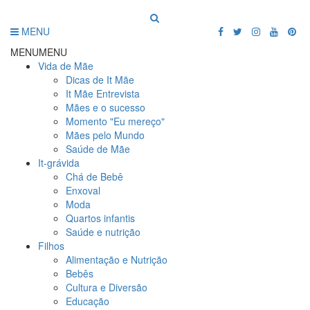
MENU
MENU
MENU
Vida de Mãe
Dicas de It Mãe
It Mãe Entrevista
Mães e o sucesso
Momento "Eu mereço"
Mães pelo Mundo
Saúde de Mãe
It-grávida
Chá de Bebê
Enxoval
Moda
Quartos infantis
Saúde e nutrição
Filhos
Alimentação e Nutrição
Bebês
Cultura e Diversão
Educação