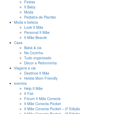
Festas
It Baby
Moda
Pediatra de Plantão
Moda e beleza
Look It Mãe
Personal It Mãe
It Mãe Beauté
Casa
Babá & cia
Na Cozinha
Tudo organizado
Décor e Reforminha
Viagens e cia
Destinos It Mãe
Hotéis Mom Friendly
eventos
Help It Mãe
It Fair
Fórum It Mãe Conecta
It Mãe Conecta Pocket
It Mãe Conecta Pocket – 2ª Edição
It Mãe Conecta Pocket – 3ª Edição