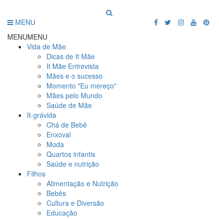
MENU
MENU
MENU
Vida de Mãe
Dicas de It Mãe
It Mãe Entrevista
Mães e o sucesso
Momento "Eu mereço"
Mães pelo Mundo
Saúde de Mãe
It-grávida
Chá de Bebê
Enxoval
Moda
Quartos infantis
Saúde e nutrição
Filhos
Alimentação e Nutrição
Bebês
Cultura e Diversão
Educação