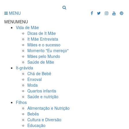
MENU
MENU
MENU
Vida de Mãe
Dicas de It Mãe
It Mãe Entrevista
Mães e o sucesso
Momento "Eu mereço"
Mães pelo Mundo
Saúde de Mãe
It-grávida
Chá de Bebê
Enxoval
Moda
Quartos infantis
Saúde e nutrição
Filhos
Alimentação e Nutrição
Bebês
Cultura e Diversão
Educação