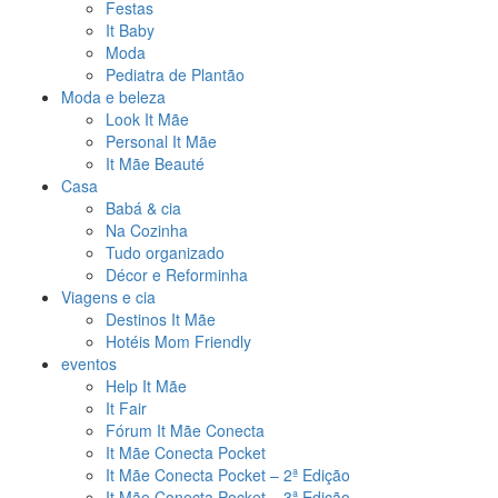
Festas
It Baby
Moda
Pediatra de Plantão
Moda e beleza
Look It Mãe
Personal It Mãe
It Mãe Beauté
Casa
Babá & cia
Na Cozinha
Tudo organizado
Décor e Reforminha
Viagens e cia
Destinos It Mãe
Hotéis Mom Friendly
eventos
Help It Mãe
It Fair
Fórum It Mãe Conecta
It Mãe Conecta Pocket
It Mãe Conecta Pocket – 2ª Edição
It Mãe Conecta Pocket – 3ª Edição