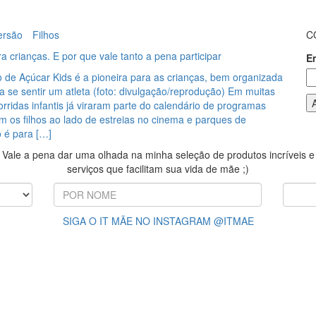
ersão
Filhos
C
ra crianças. E por que vale tanto a pena participar
E
 de Açúcar Kids é a pioneira para as crianças, bem organizada
ça se sentir um atleta (foto: divulgação/reprodução) Em muitas
orridas infantis já viraram parte do calendário de programas
m os filhos ao lado de estreias no cinema e parques de
o é para […]
Vale a pena dar uma olhada na minha seleção de produtos incríveis e
serviços que facilitam sua vida de mãe ;)
SIGA O IT MÃE NO INSTAGRAM @ITMAE