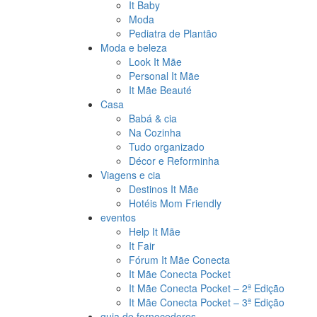
It Baby
Moda
Pediatra de Plantão
Moda e beleza
Look It Mãe
Personal It Mãe
It Mãe Beauté
Casa
Babá & cia
Na Cozinha
Tudo organizado
Décor e Reforminha
Viagens e cia
Destinos It Mãe
Hotéis Mom Friendly
eventos
Help It Mãe
It Fair
Fórum It Mãe Conecta
It Mãe Conecta Pocket
It Mãe Conecta Pocket – 2ª Edição
It Mãe Conecta Pocket – 3ª Edição
guia de fornecedores