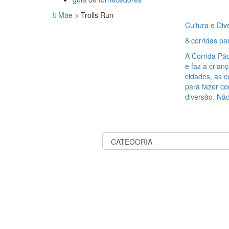
It Mãe
>
Trolls Run
Cultura e Div
8 corridas pa
A Corrida Pão
e faz a crian
cidades, as c
para fazer co
diversão. Nã