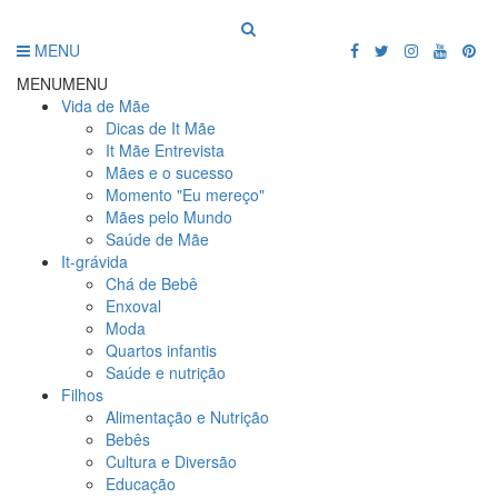
MENU
MENU
MENU
Vida de Mãe
Dicas de It Mãe
It Mãe Entrevista
Mães e o sucesso
Momento "Eu mereço"
Mães pelo Mundo
Saúde de Mãe
It-grávida
Chá de Bebê
Enxoval
Moda
Quartos infantis
Saúde e nutrição
Filhos
Alimentação e Nutrição
Bebês
Cultura e Diversão
Educação