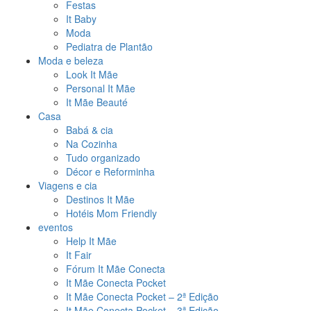
Festas
It Baby
Moda
Pediatra de Plantão
Moda e beleza
Look It Mãe
Personal It Mãe
It Mãe Beauté
Casa
Babá & cia
Na Cozinha
Tudo organizado
Décor e Reforminha
Viagens e cia
Destinos It Mãe
Hotéis Mom Friendly
eventos
Help It Mãe
It Fair
Fórum It Mãe Conecta
It Mãe Conecta Pocket
It Mãe Conecta Pocket – 2ª Edição
It Mãe Conecta Pocket – 3ª Edição