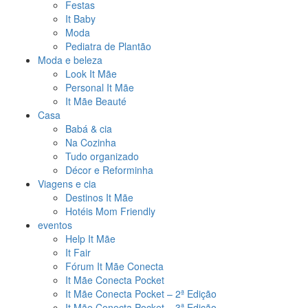
Festas
It Baby
Moda
Pediatra de Plantão
Moda e beleza
Look It Mãe
Personal It Mãe
It Mãe Beauté
Casa
Babá & cia
Na Cozinha
Tudo organizado
Décor e Reforminha
Viagens e cia
Destinos It Mãe
Hotéis Mom Friendly
eventos
Help It Mãe
It Fair
Fórum It Mãe Conecta
It Mãe Conecta Pocket
It Mãe Conecta Pocket – 2ª Edição
It Mãe Conecta Pocket – 3ª Edição