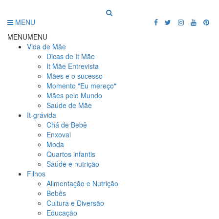
MENU
MENU
MENU
Vida de Mãe
Dicas de It Mãe
It Mãe Entrevista
Mães e o sucesso
Momento "Eu mereço"
Mães pelo Mundo
Saúde de Mãe
It-grávida
Chá de Bebê
Enxoval
Moda
Quartos infantis
Saúde e nutrição
Filhos
Alimentação e Nutrição
Bebês
Cultura e Diversão
Educação