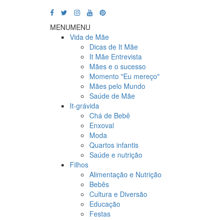
MENU
MENU
Vida de Mãe
Dicas de It Mãe
It Mãe Entrevista
Mães e o sucesso
Momento "Eu mereço"
Mães pelo Mundo
Saúde de Mãe
It-grávida
Chá de Bebê
Enxoval
Moda
Quartos infantis
Saúde e nutrição
Filhos
Alimentação e Nutrição
Bebês
Cultura e Diversão
Educação
Festas