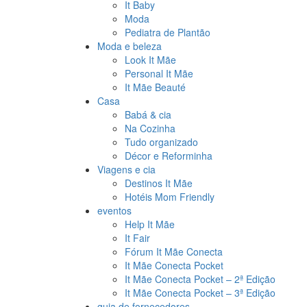
It Baby
Moda
Pediatra de Plantão
Moda e beleza
Look It Mãe
Personal It Mãe
It Mãe Beauté
Casa
Babá & cia
Na Cozinha
Tudo organizado
Décor e Reforminha
Viagens e cia
Destinos It Mãe
Hotéis Mom Friendly
eventos
Help It Mãe
It Fair
Fórum It Mãe Conecta
It Mãe Conecta Pocket
It Mãe Conecta Pocket – 2ª Edição
It Mãe Conecta Pocket – 3ª Edição
guia de fornecedores