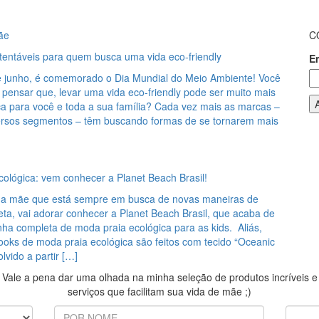
ãe
C
tentáveis para quem busca uma vida eco-friendly
E
de junho, é comemorado o Dia Mundial do Meio Ambiente! Você
 pensar que, levar uma vida eco-friendly pode ser muito mais
ica para você e toda a sua família? Cada vez mais as marcas –
ersos segmentos – têm buscando formas de se tornarem mais
ológica: vem conhecer a Planet Beach Brasil!
a mãe que está sempre em busca de novas maneiras de
eta, vai adorar conhecer a Planet Beach Brasil, que acaba de
nha completa de moda praia ecológica para as kids. Aliás,
ooks de moda praia ecológica são feitos com tecido “Oceanic
lvido a partir […]
Vale a pena dar uma olhada na minha seleção de produtos incríveis e
serviços que facilitam sua vida de mãe ;)