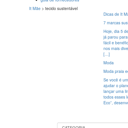
It Mãe
>
tecido sustentável
Dicas de It M
7 marcas sus
Hoje, dia 5 
já parou para
fácil e benéf
nos mais div
[…]
Moda
Moda praia ec
Se você é um
ajudar o plan
lançar uma li
todos esses l
Eco”, desenvo