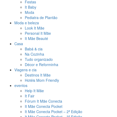
Festas
It Baby
Moda
Pediatra de Plantão
Moda e beleza
Look It Mãe
Personal It Mãe
It Mãe Beauté
Casa
Babá & cia
Na Cozinha
Tudo organizado
Décor e Reforminha
Viagens e cia
Destinos It Mãe
Hotéis Mom Friendly
eventos
Help It Mãe
It Fair
Fórum It Mãe Conecta
It Mãe Conecta Pocket
It Mãe Conecta Pocket – 2ª Edição
It Mãe Conecta Pocket – 3ª Edição