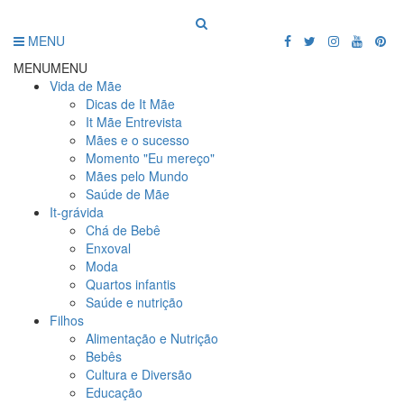
MENU
MENU
MENU
Vida de Mãe
Dicas de It Mãe
It Mãe Entrevista
Mães e o sucesso
Momento "Eu mereço"
Mães pelo Mundo
Saúde de Mãe
It-grávida
Chá de Bebê
Enxoval
Moda
Quartos infantis
Saúde e nutrição
Filhos
Alimentação e Nutrição
Bebês
Cultura e Diversão
Educação