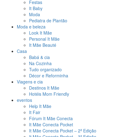
Festas
It Baby
Moda
Pediatra de Plantão
Moda e beleza
Look It Mãe
Personal It Mãe
It Mãe Beauté
Casa
Babá & cia
Na Cozinha
Tudo organizado
Décor e Reforminha
Viagens e cia
Destinos It Mãe
Hotéis Mom Friendly
eventos
Help It Mãe
It Fair
Fórum It Mãe Conecta
It Mãe Conecta Pocket
It Mãe Conecta Pocket – 2ª Edição
It Mãe Conecta Pocket – 3ª Edição