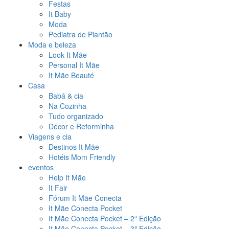
Festas
It Baby
Moda
Pediatra de Plantão
Moda e beleza
Look It Mãe
Personal It Mãe
It Mãe Beauté
Casa
Babá & cia
Na Cozinha
Tudo organizado
Décor e Reforminha
Viagens e cia
Destinos It Mãe
Hotéis Mom Friendly
eventos
Help It Mãe
It Fair
Fórum It Mãe Conecta
It Mãe Conecta Pocket
It Mãe Conecta Pocket – 2ª Edição
It Mãe Conecta Pocket – 3ª Edição