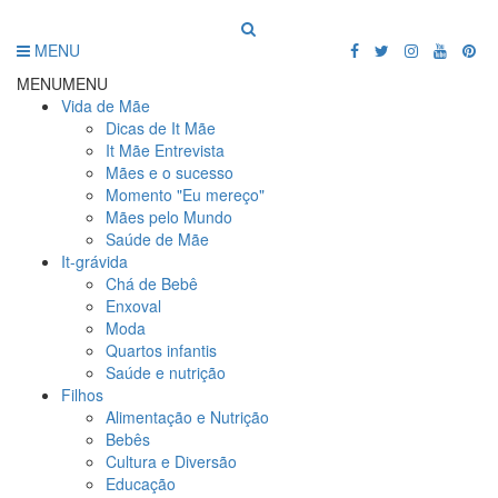
MENU
MENU
MENU
Vida de Mãe
Dicas de It Mãe
It Mãe Entrevista
Mães e o sucesso
Momento "Eu mereço"
Mães pelo Mundo
Saúde de Mãe
It-grávida
Chá de Bebê
Enxoval
Moda
Quartos infantis
Saúde e nutrição
Filhos
Alimentação e Nutrição
Bebês
Cultura e Diversão
Educação