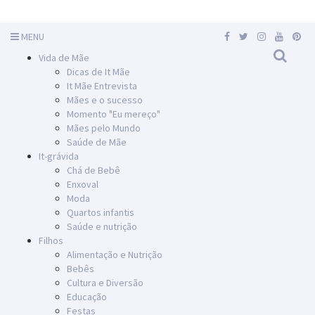
MENU
Vida de Mãe
Dicas de It Mãe
It Mãe Entrevista
Mães e o sucesso
Momento "Eu mereço"
Mães pelo Mundo
Saúde de Mãe
It-grávida
Chá de Bebê
Enxoval
Moda
Quartos infantis
Saúde e nutrição
Filhos
Alimentação e Nutrição
Bebês
Cultura e Diversão
Educação
Festas