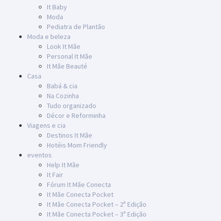
It Baby
Moda
Pediatra de Plantão
Moda e beleza
Look It Mãe
Personal It Mãe
It Mãe Beauté
Casa
Babá & cia
Na Cozinha
Tudo organizado
Décor e Reforminha
Viagens e cia
Destinos It Mãe
Hotéis Mom Friendly
eventos
Help It Mãe
It Fair
Fórum It Mãe Conecta
It Mãe Conecta Pocket
It Mãe Conecta Pocket – 2ª Edição
It Mãe Conecta Pocket – 3ª Edição