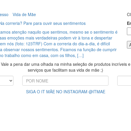
cesso
Vida de Mãe
C
Na correria? Pare para ouvir seus sentimentos
E
amos atenção naquilo que sentimos, mesmo se o sentimento é
ssas emoções mais verdadeiras podem vir à tona e despertar
em nós (foto: 123TRF) Com a correria do dia-a-dia, é difícil
a observar nossos sentimentos. Ficamos na função de cumprir
 no trabalho como em casa, com os filhos, […]
Vale a pena dar uma olhada na minha seleção de produtos incríveis e
serviços que facilitam sua vida de mãe ;)
SIGA O IT MÃE NO INSTAGRAM @ITMAE