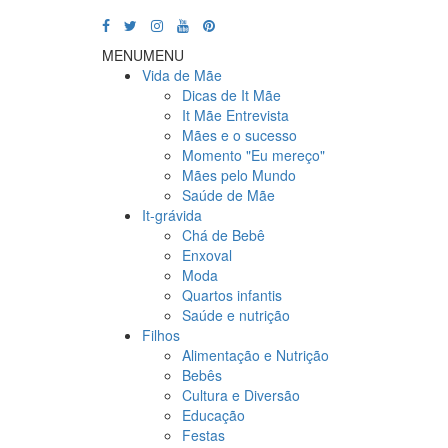
MENU
MENU
Vida de Mãe
Dicas de It Mãe
It Mãe Entrevista
Mães e o sucesso
Momento "Eu mereço"
Mães pelo Mundo
Saúde de Mãe
It-grávida
Chá de Bebê
Enxoval
Moda
Quartos infantis
Saúde e nutrição
Filhos
Alimentação e Nutrição
Bebês
Cultura e Diversão
Educação
Festas