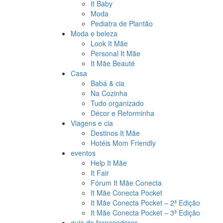
It Baby
Moda
Pediatra de Plantão
Moda e beleza
Look It Mãe
Personal It Mãe
It Mãe Beauté
Casa
Babá & cia
Na Cozinha
Tudo organizado
Décor e Reforminha
Viagens e cia
Destinos It Mãe
Hotéis Mom Friendly
eventos
Help It Mãe
It Fair
Fórum It Mãe Conecta
It Mãe Conecta Pocket
It Mãe Conecta Pocket – 2ª Edição
It Mãe Conecta Pocket – 3ª Edição
guia de fornecedores