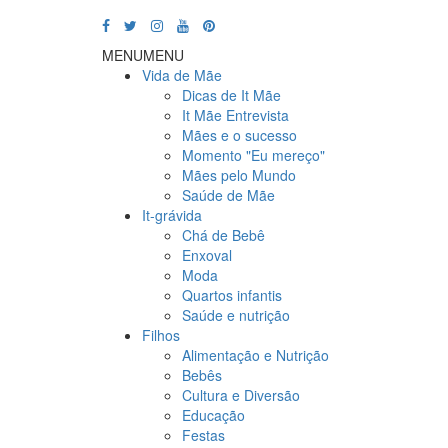
MENU
MENU
Vida de Mãe
Dicas de It Mãe
It Mãe Entrevista
Mães e o sucesso
Momento "Eu mereço"
Mães pelo Mundo
Saúde de Mãe
It-grávida
Chá de Bebê
Enxoval
Moda
Quartos infantis
Saúde e nutrição
Filhos
Alimentação e Nutrição
Bebês
Cultura e Diversão
Educação
Festas