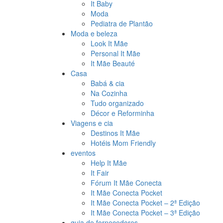
It Baby
Moda
Pediatra de Plantão
Moda e beleza
Look It Mãe
Personal It Mãe
It Mãe Beauté
Casa
Babá & cia
Na Cozinha
Tudo organizado
Décor e Reforminha
Viagens e cia
Destinos It Mãe
Hotéis Mom Friendly
eventos
Help It Mãe
It Fair
Fórum It Mãe Conecta
It Mãe Conecta Pocket
It Mãe Conecta Pocket – 2ª Edição
It Mãe Conecta Pocket – 3ª Edição
guia de fornecedores