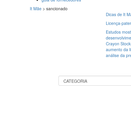
It Mãe
>
sancionado
Dicas de It M
Licença-pater
Estudos most
desenvolvimen
Crayon Stock
aumento da li
análise da pr