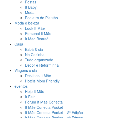
Festas
It Baby
Moda
Pediatra de Plantão
Moda e beleza
Look It Mãe
Personal It Mãe
It Mãe Beauté
Casa
Babá & cia
Na Cozinha
Tudo organizado
Décor e Reforminha
Viagens e cia
Destinos It Mãe
Hotéis Mom Friendly
eventos
Help It Mãe
It Fair
Fórum It Mãe Conecta
It Mãe Conecta Pocket
It Mãe Conecta Pocket – 2ª Edição
It Mãe Conecta Pocket – 3ª Edição