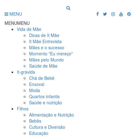
MENU
MENU
MENU
Vida de Mãe
Dicas de It Mãe
It Mãe Entrevista
Mães e o sucesso
Momento "Eu mereço"
Mães pelo Mundo
Saúde de Mãe
It-grávida
Chá de Bebê
Enxoval
Moda
Quartos infantis
Saúde e nutrição
Filhos
Alimentação e Nutrição
Bebês
Cultura e Diversão
Educação