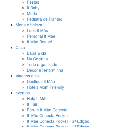
Festas
It Baby
Moda
Pediatra de Plantão
Moda e beleza
Look It Mãe
Personal It Mãe
It Mãe Beauté
Casa
Babá & cia
Na Cozinha
Tudo organizado
Décor e Reforminha
Viagens e cia
Destinos It Mãe
Hotéis Mom Friendly
eventos
Help It Mãe
It Fair
Fórum It Mãe Conecta
It Mãe Conecta Pocket
It Mãe Conecta Pocket – 2ª Edição
It Mãe Conecta Pocket – 3ª Edição