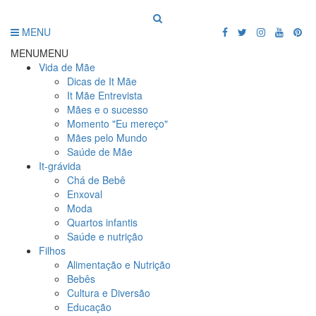
MENU
MENU
MENU
Vida de Mãe
Dicas de It Mãe
It Mãe Entrevista
Mães e o sucesso
Momento "Eu mereço"
Mães pelo Mundo
Saúde de Mãe
It-grávida
Chá de Bebê
Enxoval
Moda
Quartos infantis
Saúde e nutrição
Filhos
Alimentação e Nutrição
Bebês
Cultura e Diversão
Educação