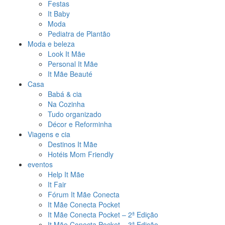
Festas
It Baby
Moda
Pediatra de Plantão
Moda e beleza
Look It Mãe
Personal It Mãe
It Mãe Beauté
Casa
Babá & cia
Na Cozinha
Tudo organizado
Décor e Reforminha
Viagens e cia
Destinos It Mãe
Hotéis Mom Friendly
eventos
Help It Mãe
It Fair
Fórum It Mãe Conecta
It Mãe Conecta Pocket
It Mãe Conecta Pocket – 2ª Edição
It Mãe Conecta Pocket – 3ª Edição