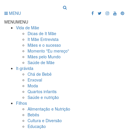
MENU
MENU
MENU
Vida de Mãe
Dicas de It Mãe
It Mãe Entrevista
Mães e o sucesso
Momento "Eu mereço"
Mães pelo Mundo
Saúde de Mãe
It-grávida
Chá de Bebê
Enxoval
Moda
Quartos infantis
Saúde e nutrição
Filhos
Alimentação e Nutrição
Bebês
Cultura e Diversão
Educação