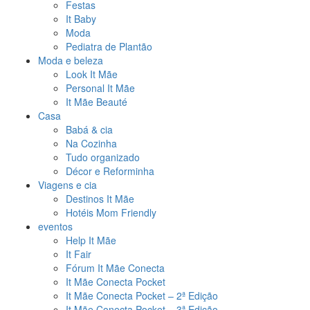
Festas
It Baby
Moda
Pediatra de Plantão
Moda e beleza
Look It Mãe
Personal It Mãe
It Mãe Beauté
Casa
Babá & cia
Na Cozinha
Tudo organizado
Décor e Reforminha
Viagens e cia
Destinos It Mãe
Hotéis Mom Friendly
eventos
Help It Mãe
It Fair
Fórum It Mãe Conecta
It Mãe Conecta Pocket
It Mãe Conecta Pocket – 2ª Edição
It Mãe Conecta Pocket – 3ª Edição