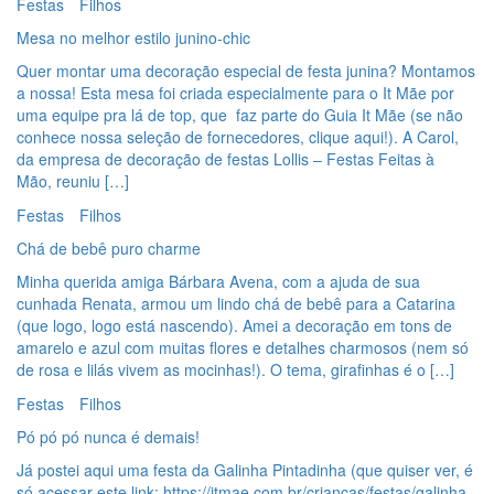
Festas
Filhos
Mesa no melhor estilo junino-chic
Quer montar uma decoração especial de festa junina? Montamos
a nossa! Esta mesa foi criada especialmente para o It Mãe por
uma equipe pra lá de top, que faz parte do Guia It Mãe (se não
conhece nossa seleção de fornecedores, clique aqui!). A Carol,
da empresa de decoração de festas Lollis – Festas Feitas à
Mão, reuniu […]
Festas
Filhos
Chá de bebê puro charme
Minha querida amiga Bárbara Avena, com a ajuda de sua
cunhada Renata, armou um lindo chá de bebê para a Catarina
(que logo, logo está nascendo). Amei a decoração em tons de
amarelo e azul com muitas flores e detalhes charmosos (nem só
de rosa e lilás vivem as mocinhas!). O tema, girafinhas é o […]
Festas
Filhos
Pó pó pó nunca é demais!
Já postei aqui uma festa da Galinha Pintadinha (que quiser ver, é
só acessar este link: https://itmae.com.br/criancas/festas/galinha-