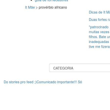
It Mãe
>
provérbio africano
Dicas de It M
Duas fortes 
*patrocinado
muitas vezes f
filhos. Bate
inadequadas 
tive me fizer
Do stories pro feed ;)Comunicado importante!!! Só