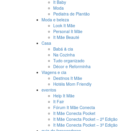
It Baby
Moda
Pediatra de Plantão
Moda e beleza
Look It Mãe
Personal It Mãe
It Mãe Beauté
Casa
Babá & cia
Na Cozinha
Tudo organizado
Décor e Reforminha
Viagens e cia
Destinos It Mãe
Hotéis Mom Friendly
eventos
Help It Mãe
It Fair
Fórum It Mãe Conecta
It Mãe Conecta Pocket
It Mãe Conecta Pocket – 2ª Edição
It Mãe Conecta Pocket – 3ª Edição
guia de fornecedores