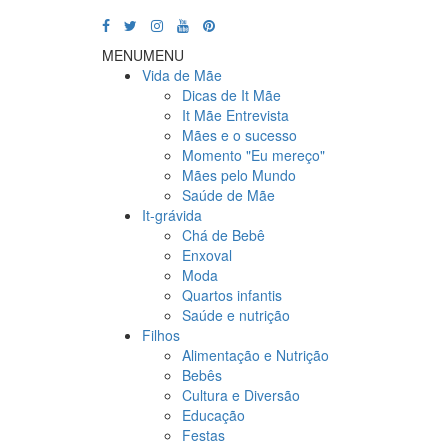
MENU
MENU
Vida de Mãe
Dicas de It Mãe
It Mãe Entrevista
Mães e o sucesso
Momento "Eu mereço"
Mães pelo Mundo
Saúde de Mãe
It-grávida
Chá de Bebê
Enxoval
Moda
Quartos infantis
Saúde e nutrição
Filhos
Alimentação e Nutrição
Bebês
Cultura e Diversão
Educação
Festas