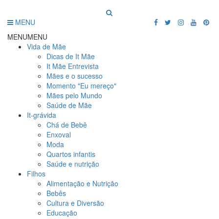
MENU
MENU
MENU
Vida de Mãe
Dicas de It Mãe
It Mãe Entrevista
Mães e o sucesso
Momento "Eu mereço"
Mães pelo Mundo
Saúde de Mãe
It-grávida
Chá de Bebê
Enxoval
Moda
Quartos infantis
Saúde e nutrição
Filhos
Alimentação e Nutrição
Bebês
Cultura e Diversão
Educação