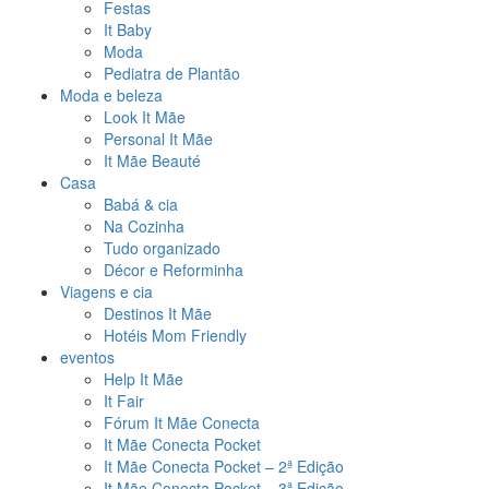
Festas
It Baby
Moda
Pediatra de Plantão
Moda e beleza
Look It Mãe
Personal It Mãe
It Mãe Beauté
Casa
Babá & cia
Na Cozinha
Tudo organizado
Décor e Reforminha
Viagens e cia
Destinos It Mãe
Hotéis Mom Friendly
eventos
Help It Mãe
It Fair
Fórum It Mãe Conecta
It Mãe Conecta Pocket
It Mãe Conecta Pocket – 2ª Edição
It Mãe Conecta Pocket – 3ª Edição