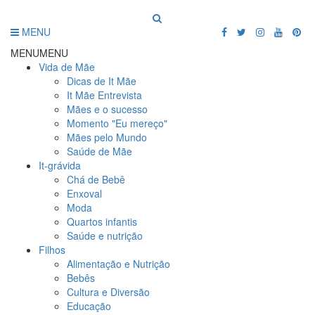
MENU
MENU
MENU
Vida de Mãe
Dicas de It Mãe
It Mãe Entrevista
Mães e o sucesso
Momento "Eu mereço"
Mães pelo Mundo
Saúde de Mãe
It-grávida
Chá de Bebê
Enxoval
Moda
Quartos infantis
Saúde e nutrição
Filhos
Alimentação e Nutrição
Bebês
Cultura e Diversão
Educação