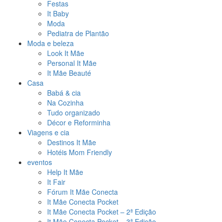
Festas
It Baby
Moda
Pediatra de Plantão
Moda e beleza
Look It Mãe
Personal It Mãe
It Mãe Beauté
Casa
Babá & cia
Na Cozinha
Tudo organizado
Décor e Reforminha
Viagens e cia
Destinos It Mãe
Hotéis Mom Friendly
eventos
Help It Mãe
It Fair
Fórum It Mãe Conecta
It Mãe Conecta Pocket
It Mãe Conecta Pocket – 2ª Edição
It Mãe Conecta Pocket – 3ª Edição