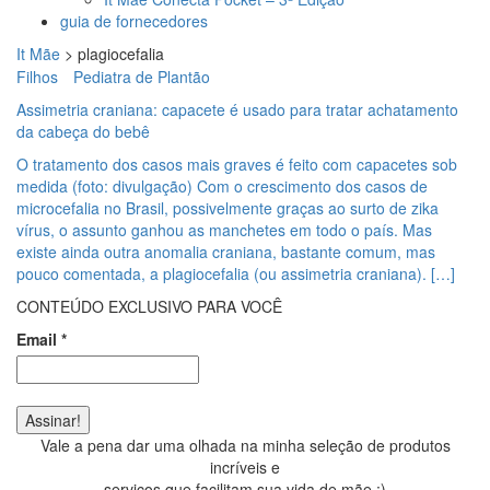
guia de fornecedores
It Mãe
>
plagiocefalia
Filhos
Pediatra de Plantão
Assimetria craniana: capacete é usado para tratar achatamento
da cabeça do bebê
O tratamento dos casos mais graves é feito com capacetes sob
medida (foto: divulgação) Com o crescimento dos casos de
microcefalia no Brasil, possivelmente graças ao surto de zika
vírus, o assunto ganhou as manchetes em todo o país. Mas
existe ainda outra anomalia craniana, bastante comum, mas
pouco comentada, a plagiocefalia (ou assimetria craniana). […]
CONTEÚDO EXCLUSIVO PARA VOCÊ
Email
*
Vale a pena dar uma olhada na minha seleção de produtos
incríveis e
serviços que facilitam sua vida de mãe ;)