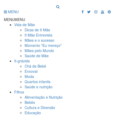
MENU
MENU
MENU
Vida de Mãe
Dicas de It Mãe
It Mãe Entrevista
Mães e o sucesso
Momento "Eu mereço"
Mães pelo Mundo
Saúde de Mãe
It-grávida
Chá de Bebê
Enxoval
Moda
Quartos infantis
Saúde e nutrição
Filhos
Alimentação e Nutrição
Bebês
Cultura e Diversão
Educação