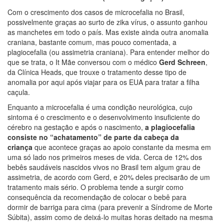
Com o crescimento dos casos de microcefalia no Brasil,
possivelmente graças ao surto de zika vírus, o assunto ganhou
as manchetes em todo o país. Mas existe ainda outra anomalia
craniana, bastante comum, mas pouco comentada, a
plagiocefalia (ou assimetria craniana). Para entender melhor do
que se trata, o It Mãe conversou com o médico
Gerd Schreen
,
da Clínica Heads, que trouxe o tratamento desse tipo de
anomalia por aqui após viajar para os EUA para tratar a filha
caçula.
Enquanto a microcefalia é uma condição neurológica, cujo
sintoma é o crescimento e o desenvolvimento insuficiente do
cérebro na gestação e após o nascimento,
a plagiocefalia
consiste no “achatamento” de parte da cabeça da
criança
que acontece graças ao apoio constante da mesma em
uma só lado nos primeiros meses de vida. Cerca de 12% dos
bebês saudáveis nascidos vivos no Brasil tem algum grau de
assimetria, de acordo com Gerd, e 20% deles precisarão de um
tratamento mais sério. O problema tende a surgir como
consequência da recomendação de colocar o bebê para
dormir de barriga para cima (para prevenir a Síndrome de Morte
Súbita), assim como de deixá-lo muitas horas deitado na mesma