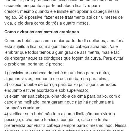
capacete, enquanto a parte achatada fica livre para
crescer, mesmo quando ele insiste em apoiar a cabeça nessa
região. Só é possível fazer esse tratamento até os 18 meses de
vida, e ele dura cerca de três a quatro meses.
Como evitar as assimetrias cranianas
Como os bebês passam a maior parte do dia deitados, a maioria
está sujeito a ficar com algum lado da cabeça achatado. Vale
lembrar que todos temos algum grau de assimetria, mas é fácil
de enxergar aquelas condições que fogem da curva. Para evitar
o problema, portanto, é preciso:
1) posicionar a cabeça do bebê de um lado para o outro,
algumas vezes, enquanto ele está de barriga para cima;
2) colocar o bebê de barriga para baixo por alguns períodos
enquanto estiver acordado e sob supervisão;
3) examinar sua cabeça, olhando-a de cima para baixo, com o
cabelinho molhado, para garantir que não há nenhuma má
formação craniana;
4) verificar se o bebê não tem alguma limitação para virar o
pescoço, o chamado torcicolo congênito, caso ele tenha
preferência por virar a cabeça sempre para o mesmo lado. Nessa
situação, um especialista deve avaliar se não é o caso de corrigi-