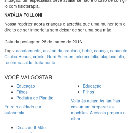
lo com fisioterapia.
NATÁLIA FOLLONI
Nossa repórter adora crianças e acredita que uma mulher tem o
direito de ser imperfeita sem deixar de ser uma boa mãe.
Data da postagem: 28 de março de 2016
Tags:
achatamento
,
assimetria craniana
,
bebê
,
cabeça
,
capacete
,
Clínica Heads
,
crânio
,
Gerd Schreen
,
microcefalia
,
plagiocefalia
,
recém-nascido
,
tratamento
VOCÊ VAI GOSTAR...
Educação
Educação
Filhos
Filhos
Pediatra de Plantão
Volta às aulas: As famílias
Entre o cuidado e a
costumam preparar as
autonomia
mochilas. A escola prepara o
olhar.
Dicas de It Mãe