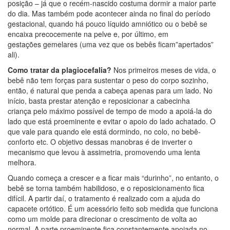
posição – já que o recém-nascido costuma dormir a maior parte
do dia. Mas também pode acontecer ainda no final do período
gestacional, quando há pouco líquido amniótico ou o bebê se
encaixa precocemente na pelve e, por último, em
gestações gemelares (uma vez que os bebês ficam”apertados”
ali).
Como tratar da plagiocefalia?
Nos primeiros meses de vida, o
bebê não tem forças para sustentar o peso do corpo sozinho,
então, é natural que penda a cabeça apenas para um lado. No
início, basta prestar atenção e reposicionar a cabecinha
criança pelo máximo possível de tempo de modo a apoiá-la do
lado que está proeminente e evitar o apoio do lado achatado. O
que vale para quando ele está dormindo, no colo, no bebê-
conforto etc. O objetivo dessas manobras é de inverter o
mecanismo que levou à assimetria, promovendo uma lenta
melhora.
Quando começa a crescer e a ficar mais “durinho”, no entanto, o
bebê se torna também habilidoso, e o reposicionamento fica
difícil. A partir daí, o tratamento é realizado com a ajuda do
capacete ortótico. É um acessório feito sob medida que funciona
como um molde para direcionar o crescimento de volta ao
normal. A parte proeminente fica constantemente apoiada no