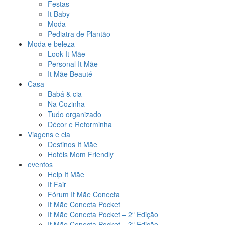
Festas
It Baby
Moda
Pediatra de Plantão
Moda e beleza
Look It Mãe
Personal It Mãe
It Mãe Beauté
Casa
Babá & cia
Na Cozinha
Tudo organizado
Décor e Reforminha
Viagens e cia
Destinos It Mãe
Hotéis Mom Friendly
eventos
Help It Mãe
It Fair
Fórum It Mãe Conecta
It Mãe Conecta Pocket
It Mãe Conecta Pocket – 2ª Edição
It Mãe Conecta Pocket – 3ª Edição