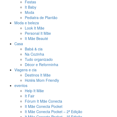
Festas
It Baby
Moda
Pediatra de Plantão
Moda e beleza
Look It Mãe
Personal It Mãe
It Mãe Beauté
Casa
Babá & cia
Na Cozinha
Tudo organizado
Décor e Reforminha
Viagens e cia
Destinos It Mãe
Hotéis Mom Friendly
eventos
Help It Mãe
It Fair
Fórum It Mãe Conecta
It Mãe Conecta Pocket
It Mãe Conecta Pocket – 2ª Edição
It Mãe Conecta Pocket – 3ª Edição