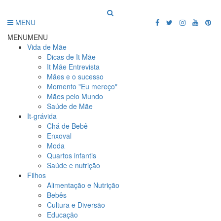
MENU
MENU
MENU
Vida de Mãe
Dicas de It Mãe
It Mãe Entrevista
Mães e o sucesso
Momento "Eu mereço"
Mães pelo Mundo
Saúde de Mãe
It-grávida
Chá de Bebê
Enxoval
Moda
Quartos infantis
Saúde e nutrição
Filhos
Alimentação e Nutrição
Bebês
Cultura e Diversão
Educação