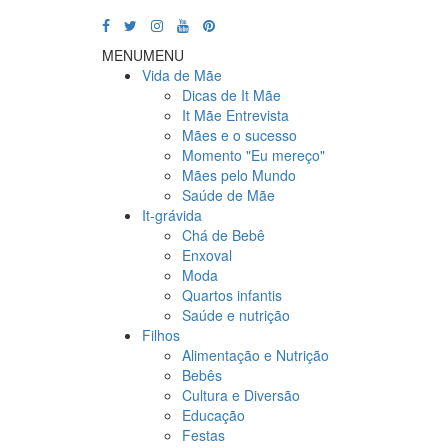
MENU
MENU
Vida de Mãe
Dicas de It Mãe
It Mãe Entrevista
Mães e o sucesso
Momento "Eu mereço"
Mães pelo Mundo
Saúde de Mãe
It-grávida
Chá de Bebê
Enxoval
Moda
Quartos infantis
Saúde e nutrição
Filhos
Alimentação e Nutrição
Bebês
Cultura e Diversão
Educação
Festas