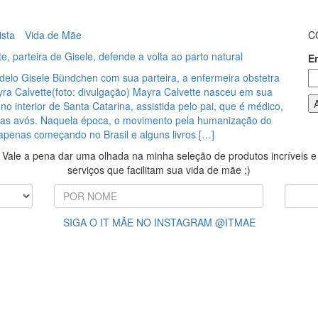
ista
Vida de Mãe
C
e, parteira de Gisele, defende a volta ao parto natural
E
o Gisele Bündchen com sua parteira, a enfermeira obstetra
yra Calvette(foto: divulgação) Mayra Calvette nasceu em sua
 no interior de Santa Catarina, assistida pelo pai, que é médico,
las avós. Naquela época, o movimento pela humanização do
apenas começando no Brasil e alguns livros […]
Vale a pena dar uma olhada na minha seleção de produtos incríveis e
serviços que facilitam sua vida de mãe ;)
SIGA O IT MÃE NO INSTAGRAM @ITMAE