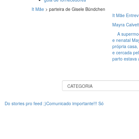
It Mãe
>
parteira de Gisele Bündchen
It Mãe Entrev
Mayra Calvett
A supermodel
e nenatal Ma
própria casa,
e cercada pe
parto estava 
Do stories pro feed ;)Comunicado importante!!! Só