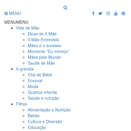
MENU
MENU
MENU
Vida de Mãe
Dicas de It Mãe
It Mãe Entrevista
Mães e o sucesso
Momento "Eu mereço"
Mães pelo Mundo
Saúde de Mãe
It-grávida
Chá de Bebê
Enxoval
Moda
Quartos infantis
Saúde e nutrição
Filhos
Alimentação e Nutrição
Bebês
Cultura e Diversão
Educação