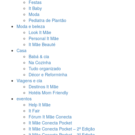
Festas
It Baby
Moda
Pediatra de Plantão
Moda e beleza
Look It Mãe
Personal It Mãe
It Mãe Beauté
Casa
Babá & cia
Na Cozinha
Tudo organizado
Décor e Reforminha
Viagens e cia
Destinos It Mãe
Hotéis Mom Friendly
eventos
Help It Mãe
It Fair
Fórum It Mãe Conecta
It Mãe Conecta Pocket
It Mãe Conecta Pocket – 2ª Edição
It Mãe Conecta Pocket – 3ª Edição