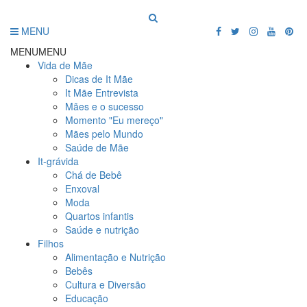
MENU
MENU
MENU
Vida de Mãe
Dicas de It Mãe
It Mãe Entrevista
Mães e o sucesso
Momento "Eu mereço"
Mães pelo Mundo
Saúde de Mãe
It-grávida
Chá de Bebê
Enxoval
Moda
Quartos infantis
Saúde e nutrição
Filhos
Alimentação e Nutrição
Bebês
Cultura e Diversão
Educação