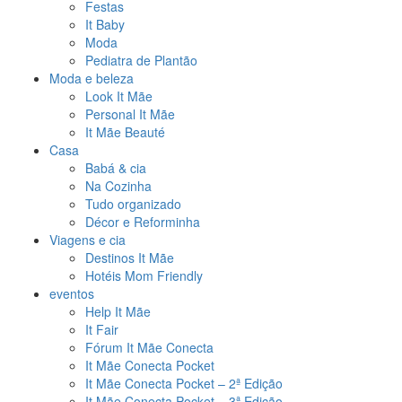
Festas
It Baby
Moda
Pediatra de Plantão
Moda e beleza
Look It Mãe
Personal It Mãe
It Mãe Beauté
Casa
Babá & cia
Na Cozinha
Tudo organizado
Décor e Reforminha
Viagens e cia
Destinos It Mãe
Hotéis Mom Friendly
eventos
Help It Mãe
It Fair
Fórum It Mãe Conecta
It Mãe Conecta Pocket
It Mãe Conecta Pocket – 2ª Edição
It Mãe Conecta Pocket – 3ª Edição