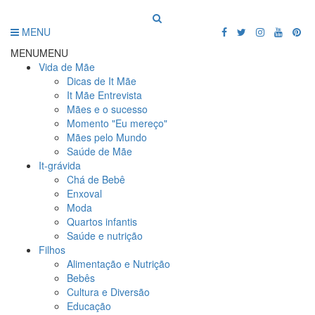
MENU
MENU
MENU
Vida de Mãe
Dicas de It Mãe
It Mãe Entrevista
Mães e o sucesso
Momento "Eu mereço"
Mães pelo Mundo
Saúde de Mãe
It-grávida
Chá de Bebê
Enxoval
Moda
Quartos infantis
Saúde e nutrição
Filhos
Alimentação e Nutrição
Bebês
Cultura e Diversão
Educação