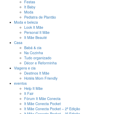
Festas
It Baby
Moda
Pediatra de Plantão
Moda e beleza
Look It Mãe
Personal It Mãe
It Mãe Beauté
Casa
Babá & cia
Na Cozinha
Tudo organizado
Décor e Reforminha
Viagens e cia
Destinos It Mãe
Hotéis Mom Friendly
eventos
Help It Mãe
It Fair
Fórum It Mãe Conecta
It Mãe Conecta Pocket
It Mãe Conecta Pocket – 2ª Edição
It Mãe Conecta Pocket – 3ª Edição