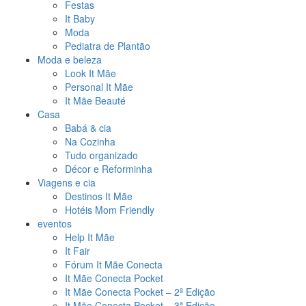
Festas
It Baby
Moda
Pediatra de Plantão
Moda e beleza
Look It Mãe
Personal It Mãe
It Mãe Beauté
Casa
Babá & cia
Na Cozinha
Tudo organizado
Décor e Reforminha
Viagens e cia
Destinos It Mãe
Hotéis Mom Friendly
eventos
Help It Mãe
It Fair
Fórum It Mãe Conecta
It Mãe Conecta Pocket
It Mãe Conecta Pocket – 2ª Edição
It Mãe Conecta Pocket – 3ª Edição