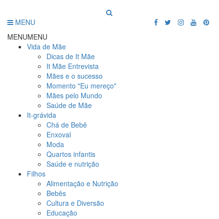
MENU
MENU
MENU
Vida de Mãe
Dicas de It Mãe
It Mãe Entrevista
Mães e o sucesso
Momento "Eu mereço"
Mães pelo Mundo
Saúde de Mãe
It-grávida
Chá de Bebê
Enxoval
Moda
Quartos infantis
Saúde e nutrição
Filhos
Alimentação e Nutrição
Bebês
Cultura e Diversão
Educação