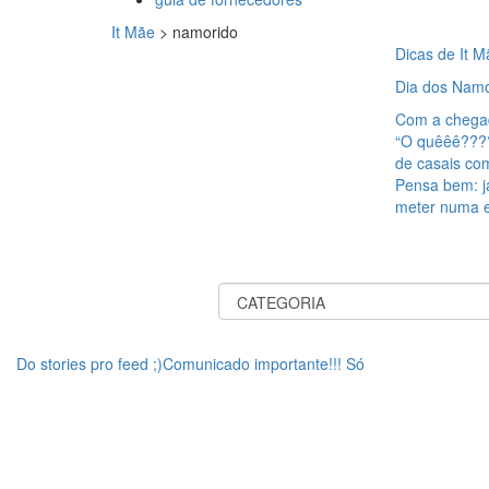
It Mãe
>
namorido
Dicas de It M
Dia dos Namo
Com a chegad
“O quêêê???? 
de casais co
Pensa bem: já
meter numa 
Do stories pro feed ;)Comunicado importante!!! Só