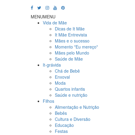
MENU
MENU
Vida de Mãe
Dicas de It Mãe
It Mãe Entrevista
Mães e o sucesso
Momento "Eu mereço"
Mães pelo Mundo
Saúde de Mãe
It-grávida
Chá de Bebê
Enxoval
Moda
Quartos infantis
Saúde e nutrição
Filhos
Alimentação e Nutrição
Bebês
Cultura e Diversão
Educação
Festas