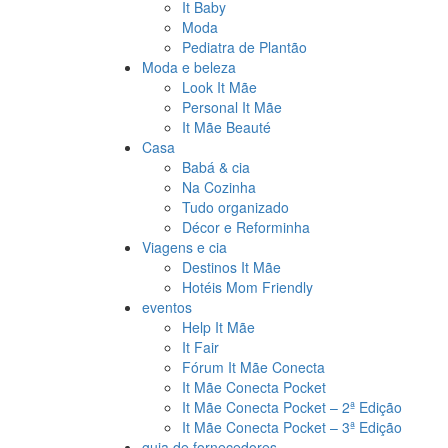
It Baby
Moda
Pediatra de Plantão
Moda e beleza
Look It Mãe
Personal It Mãe
It Mãe Beauté
Casa
Babá & cia
Na Cozinha
Tudo organizado
Décor e Reforminha
Viagens e cia
Destinos It Mãe
Hotéis Mom Friendly
eventos
Help It Mãe
It Fair
Fórum It Mãe Conecta
It Mãe Conecta Pocket
It Mãe Conecta Pocket – 2ª Edição
It Mãe Conecta Pocket – 3ª Edição
guia de fornecedores