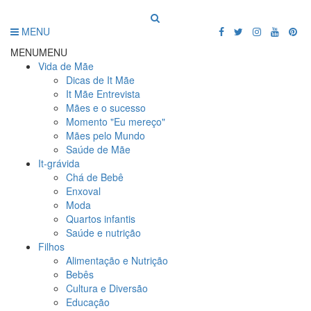
MENU
MENU
MENU
Vida de Mãe
Dicas de It Mãe
It Mãe Entrevista
Mães e o sucesso
Momento "Eu mereço"
Mães pelo Mundo
Saúde de Mãe
It-grávida
Chá de Bebê
Enxoval
Moda
Quartos infantis
Saúde e nutrição
Filhos
Alimentação e Nutrição
Bebês
Cultura e Diversão
Educação