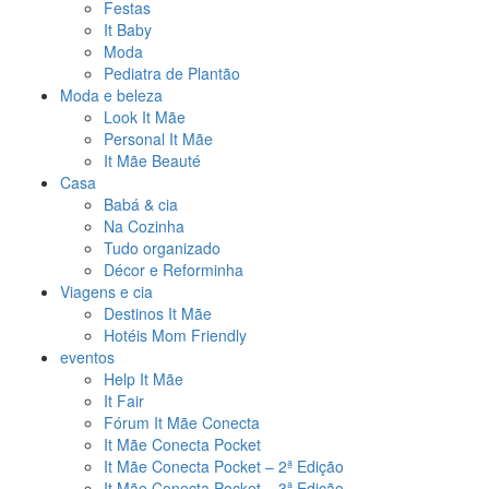
Festas
It Baby
Moda
Pediatra de Plantão
Moda e beleza
Look It Mãe
Personal It Mãe
It Mãe Beauté
Casa
Babá & cia
Na Cozinha
Tudo organizado
Décor e Reforminha
Viagens e cia
Destinos It Mãe
Hotéis Mom Friendly
eventos
Help It Mãe
It Fair
Fórum It Mãe Conecta
It Mãe Conecta Pocket
It Mãe Conecta Pocket – 2ª Edição
It Mãe Conecta Pocket – 3ª Edição