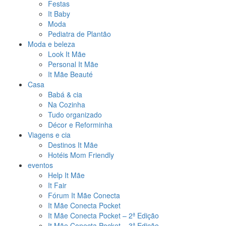
Festas
It Baby
Moda
Pediatra de Plantão
Moda e beleza
Look It Mãe
Personal It Mãe
It Mãe Beauté
Casa
Babá & cia
Na Cozinha
Tudo organizado
Décor e Reforminha
Viagens e cia
Destinos It Mãe
Hotéis Mom Friendly
eventos
Help It Mãe
It Fair
Fórum It Mãe Conecta
It Mãe Conecta Pocket
It Mãe Conecta Pocket – 2ª Edição
It Mãe Conecta Pocket – 3ª Edição