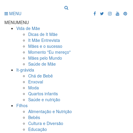
MENU
MENU
MENU
Vida de Mãe
Dicas de It Mãe
It Mãe Entrevista
Mães e o sucesso
Momento "Eu mereço"
Mães pelo Mundo
Saúde de Mãe
It-grávida
Chá de Bebê
Enxoval
Moda
Quartos infantis
Saúde e nutrição
Filhos
Alimentação e Nutrição
Bebês
Cultura e Diversão
Educação