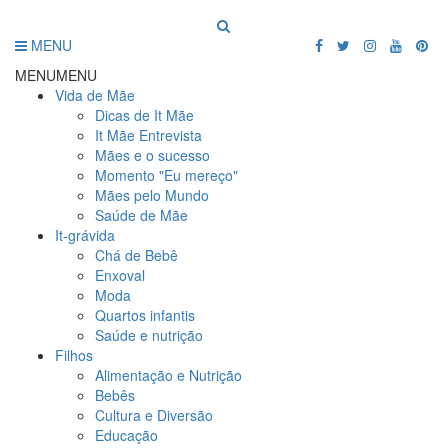
MENU
MENU
MENU
Vida de Mãe
Dicas de It Mãe
It Mãe Entrevista
Mães e o sucesso
Momento "Eu mereço"
Mães pelo Mundo
Saúde de Mãe
It-grávida
Chá de Bebê
Enxoval
Moda
Quartos infantis
Saúde e nutrição
Filhos
Alimentação e Nutrição
Bebês
Cultura e Diversão
Educação