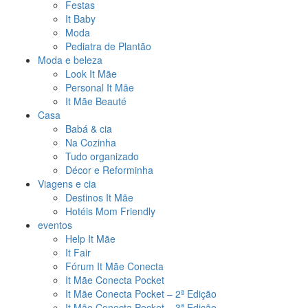
Festas
It Baby
Moda
Pediatra de Plantão
Moda e beleza
Look It Mãe
Personal It Mãe
It Mãe Beauté
Casa
Babá & cia
Na Cozinha
Tudo organizado
Décor e Reforminha
Viagens e cia
Destinos It Mãe
Hotéis Mom Friendly
eventos
Help It Mãe
It Fair
Fórum It Mãe Conecta
It Mãe Conecta Pocket
It Mãe Conecta Pocket – 2ª Edição
It Mãe Conecta Pocket – 3ª Edição