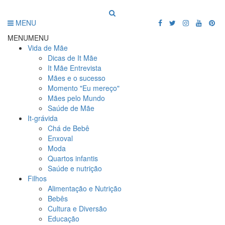
MENU
MENU
MENU
Vida de Mãe
Dicas de It Mãe
It Mãe Entrevista
Mães e o sucesso
Momento "Eu mereço"
Mães pelo Mundo
Saúde de Mãe
It-grávida
Chá de Bebê
Enxoval
Moda
Quartos infantis
Saúde e nutrição
Filhos
Alimentação e Nutrição
Bebês
Cultura e Diversão
Educação