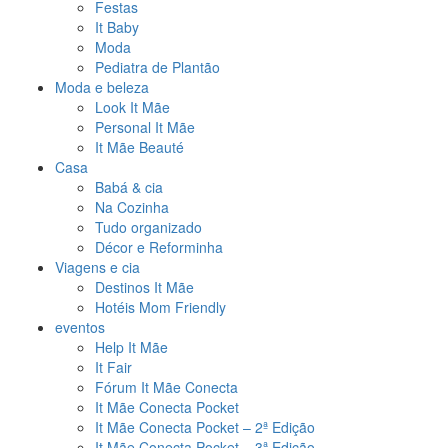
Festas
It Baby
Moda
Pediatra de Plantão
Moda e beleza
Look It Mãe
Personal It Mãe
It Mãe Beauté
Casa
Babá & cia
Na Cozinha
Tudo organizado
Décor e Reforminha
Viagens e cia
Destinos It Mãe
Hotéis Mom Friendly
eventos
Help It Mãe
It Fair
Fórum It Mãe Conecta
It Mãe Conecta Pocket
It Mãe Conecta Pocket – 2ª Edição
It Mãe Conecta Pocket – 3ª Edição