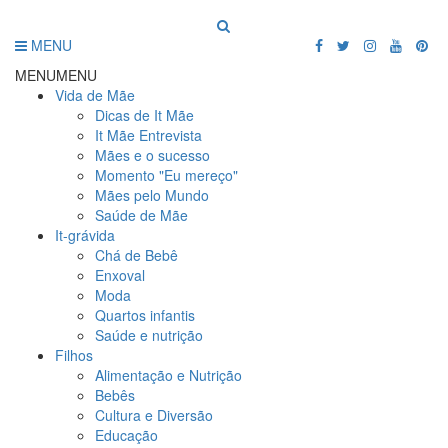
MENU
MENU
MENU
Vida de Mãe
Dicas de It Mãe
It Mãe Entrevista
Mães e o sucesso
Momento "Eu mereço"
Mães pelo Mundo
Saúde de Mãe
It-grávida
Chá de Bebê
Enxoval
Moda
Quartos infantis
Saúde e nutrição
Filhos
Alimentação e Nutrição
Bebês
Cultura e Diversão
Educação