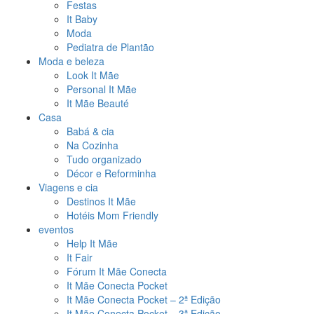
Festas
It Baby
Moda
Pediatra de Plantão
Moda e beleza
Look It Mãe
Personal It Mãe
It Mãe Beauté
Casa
Babá & cia
Na Cozinha
Tudo organizado
Décor e Reforminha
Viagens e cia
Destinos It Mãe
Hotéis Mom Friendly
eventos
Help It Mãe
It Fair
Fórum It Mãe Conecta
It Mãe Conecta Pocket
It Mãe Conecta Pocket – 2ª Edição
It Mãe Conecta Pocket – 3ª Edição