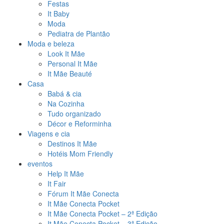
Festas
It Baby
Moda
Pediatra de Plantão
Moda e beleza
Look It Mãe
Personal It Mãe
It Mãe Beauté
Casa
Babá & cia
Na Cozinha
Tudo organizado
Décor e Reforminha
Viagens e cia
Destinos It Mãe
Hotéis Mom Friendly
eventos
Help It Mãe
It Fair
Fórum It Mãe Conecta
It Mãe Conecta Pocket
It Mãe Conecta Pocket – 2ª Edição
It Mãe Conecta Pocket – 3ª Edição