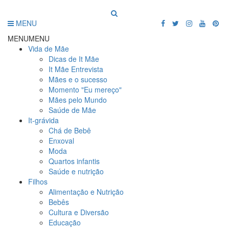
MENU
MENU
MENU
Vida de Mãe
Dicas de It Mãe
It Mãe Entrevista
Mães e o sucesso
Momento "Eu mereço"
Mães pelo Mundo
Saúde de Mãe
It-grávida
Chá de Bebê
Enxoval
Moda
Quartos infantis
Saúde e nutrição
Filhos
Alimentação e Nutrição
Bebês
Cultura e Diversão
Educação