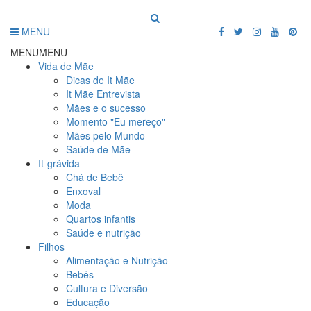
MENU
MENU
MENU
Vida de Mãe
Dicas de It Mãe
It Mãe Entrevista
Mães e o sucesso
Momento "Eu mereço"
Mães pelo Mundo
Saúde de Mãe
It-grávida
Chá de Bebê
Enxoval
Moda
Quartos infantis
Saúde e nutrição
Filhos
Alimentação e Nutrição
Bebês
Cultura e Diversão
Educação