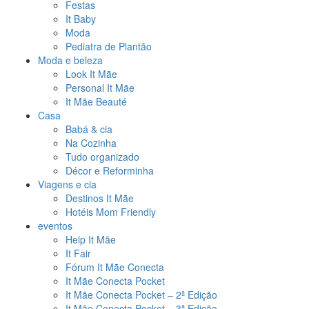
Festas
It Baby
Moda
Pediatra de Plantão
Moda e beleza
Look It Mãe
Personal It Mãe
It Mãe Beauté
Casa
Babá & cia
Na Cozinha
Tudo organizado
Décor e Reforminha
Viagens e cia
Destinos It Mãe
Hotéis Mom Friendly
eventos
Help It Mãe
It Fair
Fórum It Mãe Conecta
It Mãe Conecta Pocket
It Mãe Conecta Pocket – 2ª Edição
It Mãe Conecta Pocket – 3ª Edição