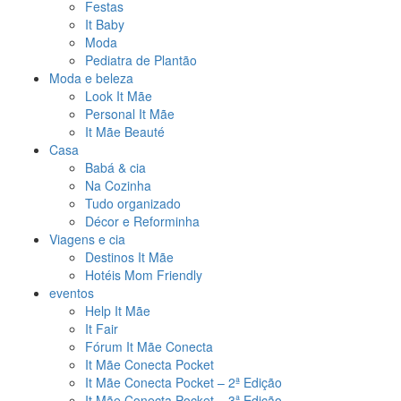
Festas
It Baby
Moda
Pediatra de Plantão
Moda e beleza
Look It Mãe
Personal It Mãe
It Mãe Beauté
Casa
Babá & cia
Na Cozinha
Tudo organizado
Décor e Reforminha
Viagens e cia
Destinos It Mãe
Hotéis Mom Friendly
eventos
Help It Mãe
It Fair
Fórum It Mãe Conecta
It Mãe Conecta Pocket
It Mãe Conecta Pocket – 2ª Edição
It Mãe Conecta Pocket – 3ª Edição