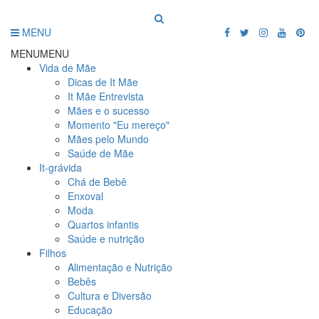
MENU
MENU
MENU
Vida de Mãe
Dicas de It Mãe
It Mãe Entrevista
Mães e o sucesso
Momento "Eu mereço"
Mães pelo Mundo
Saúde de Mãe
It-grávida
Chá de Bebê
Enxoval
Moda
Quartos infantis
Saúde e nutrição
Filhos
Alimentação e Nutrição
Bebês
Cultura e Diversão
Educação