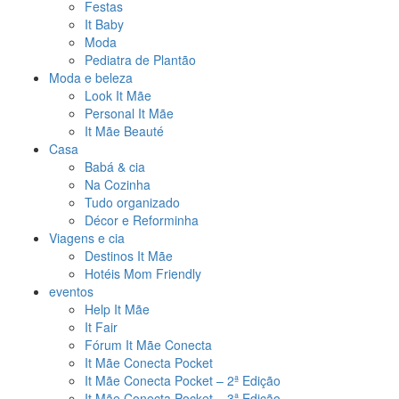
Festas
It Baby
Moda
Pediatra de Plantão
Moda e beleza
Look It Mãe
Personal It Mãe
It Mãe Beauté
Casa
Babá & cia
Na Cozinha
Tudo organizado
Décor e Reforminha
Viagens e cia
Destinos It Mãe
Hotéis Mom Friendly
eventos
Help It Mãe
It Fair
Fórum It Mãe Conecta
It Mãe Conecta Pocket
It Mãe Conecta Pocket – 2ª Edição
It Mãe Conecta Pocket – 3ª Edição