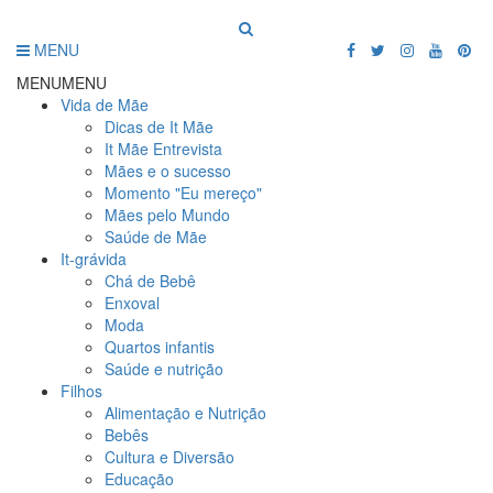
MENU
MENU
MENU
Vida de Mãe
Dicas de It Mãe
It Mãe Entrevista
Mães e o sucesso
Momento "Eu mereço"
Mães pelo Mundo
Saúde de Mãe
It-grávida
Chá de Bebê
Enxoval
Moda
Quartos infantis
Saúde e nutrição
Filhos
Alimentação e Nutrição
Bebês
Cultura e Diversão
Educação