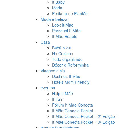
It Baby
Moda
Pediatra de Plantão
Moda e beleza
Look It Mãe
Personal It Mãe
It Mãe Beauté
Casa
Babá & cia
Na Cozinha
Tudo organizado
Décor e Reforminha
Viagens e cia
Destinos It Mãe
Hotéis Mom Friendly
eventos
Help It Mãe
It Fair
Fórum It Mãe Conecta
It Mãe Conecta Pocket
It Mãe Conecta Pocket – 2ª Edição
It Mãe Conecta Pocket – 3ª Edição
guia de fornecedores