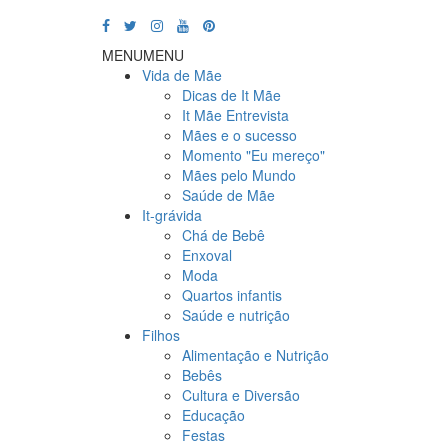
MENU
MENU
Vida de Mãe
Dicas de It Mãe
It Mãe Entrevista
Mães e o sucesso
Momento "Eu mereço"
Mães pelo Mundo
Saúde de Mãe
It-grávida
Chá de Bebê
Enxoval
Moda
Quartos infantis
Saúde e nutrição
Filhos
Alimentação e Nutrição
Bebês
Cultura e Diversão
Educação
Festas