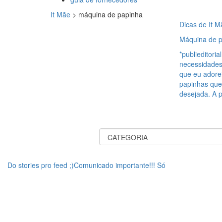
It Mãe
>
máquina de papinha
Dicas de It M
Máquina de p
*publieditor
necessidades
que eu adore
papinhas que 
desejada. A p
Do stories pro feed ;)Comunicado importante!!! Só