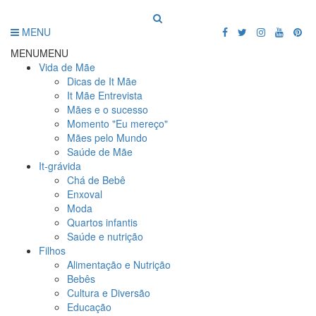
MENU
MENU
MENU
Vida de Mãe
Dicas de It Mãe
It Mãe Entrevista
Mães e o sucesso
Momento "Eu mereço"
Mães pelo Mundo
Saúde de Mãe
It-grávida
Chá de Bebê
Enxoval
Moda
Quartos infantis
Saúde e nutrição
Filhos
Alimentação e Nutrição
Bebês
Cultura e Diversão
Educação