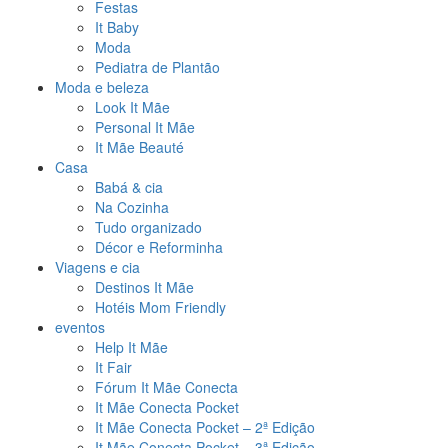
Festas
It Baby
Moda
Pediatra de Plantão
Moda e beleza
Look It Mãe
Personal It Mãe
It Mãe Beauté
Casa
Babá & cia
Na Cozinha
Tudo organizado
Décor e Reforminha
Viagens e cia
Destinos It Mãe
Hotéis Mom Friendly
eventos
Help It Mãe
It Fair
Fórum It Mãe Conecta
It Mãe Conecta Pocket
It Mãe Conecta Pocket – 2ª Edição
It Mãe Conecta Pocket – 3ª Edição