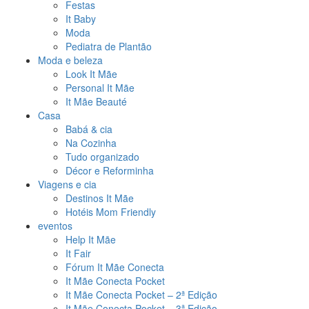
Festas
It Baby
Moda
Pediatra de Plantão
Moda e beleza
Look It Mãe
Personal It Mãe
It Mãe Beauté
Casa
Babá & cia
Na Cozinha
Tudo organizado
Décor e Reforminha
Viagens e cia
Destinos It Mãe
Hotéis Mom Friendly
eventos
Help It Mãe
It Fair
Fórum It Mãe Conecta
It Mãe Conecta Pocket
It Mãe Conecta Pocket – 2ª Edição
It Mãe Conecta Pocket – 3ª Edição