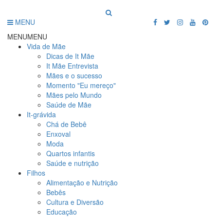
MENU
MENU
MENU
Vida de Mãe
Dicas de It Mãe
It Mãe Entrevista
Mães e o sucesso
Momento "Eu mereço"
Mães pelo Mundo
Saúde de Mãe
It-grávida
Chá de Bebê
Enxoval
Moda
Quartos infantis
Saúde e nutrição
Filhos
Alimentação e Nutrição
Bebês
Cultura e Diversão
Educação