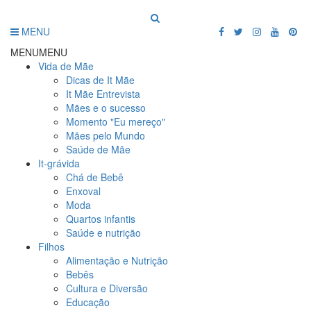
MENU
MENU
MENU
Vida de Mãe
Dicas de It Mãe
It Mãe Entrevista
Mães e o sucesso
Momento "Eu mereço"
Mães pelo Mundo
Saúde de Mãe
It-grávida
Chá de Bebê
Enxoval
Moda
Quartos infantis
Saúde e nutrição
Filhos
Alimentação e Nutrição
Bebês
Cultura e Diversão
Educação