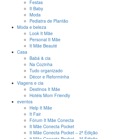
Festas
It Baby
Moda
Pediatra de Plantão
Moda e beleza
Look It Mãe
Personal It Mãe
It Mãe Beauté
Casa
Babá & cia
Na Cozinha
Tudo organizado
Décor e Reforminha
Viagens e cia
Destinos It Mãe
Hotéis Mom Friendly
eventos
Help It Mãe
It Fair
Fórum It Mãe Conecta
It Mãe Conecta Pocket
It Mãe Conecta Pocket – 2ª Edição
It Mãe Conecta Pocket – 3ª Edição