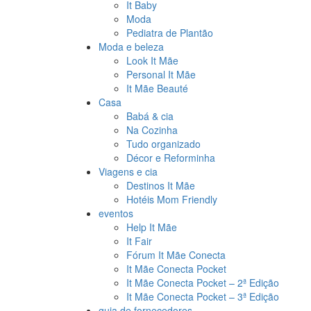
It Baby
Moda
Pediatra de Plantão
Moda e beleza
Look It Mãe
Personal It Mãe
It Mãe Beauté
Casa
Babá & cia
Na Cozinha
Tudo organizado
Décor e Reforminha
Viagens e cia
Destinos It Mãe
Hotéis Mom Friendly
eventos
Help It Mãe
It Fair
Fórum It Mãe Conecta
It Mãe Conecta Pocket
It Mãe Conecta Pocket – 2ª Edição
It Mãe Conecta Pocket – 3ª Edição
guia de fornecedores