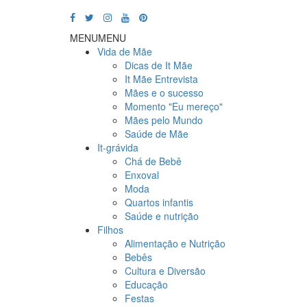
MENU
MENU
Vida de Mãe
Dicas de It Mãe
It Mãe Entrevista
Mães e o sucesso
Momento "Eu mereço"
Mães pelo Mundo
Saúde de Mãe
It-grávida
Chá de Bebê
Enxoval
Moda
Quartos infantis
Saúde e nutrição
Filhos
Alimentação e Nutrição
Bebês
Cultura e Diversão
Educação
Festas