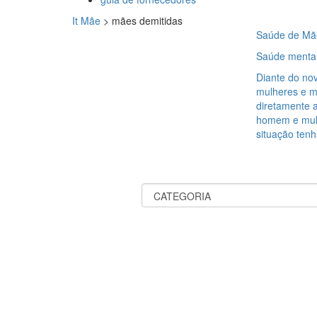
It Mãe
>
mães demitidas
Saúde de Mã
Saúde mental
Diante do no
mulheres e m
diretamente a
homem e mul
situação ten