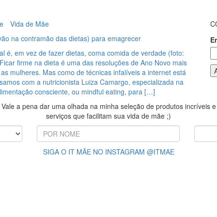
e
Vida de Mãe
C
 vão na contramão das dietas) para emagrecer
E
pal é, em vez de fazer dietas, coma comida de verdade (foto:
Ficar firme na dieta é uma das resoluções de Ano Novo mais
s mulheres. Mas como de técnicas infalíveis a internet está
rsamos com a nutricionista Luiza Camargo, especializada na
imentação consciente, ou mindful eating, para […]
Vale a pena dar uma olhada na minha seleção de produtos incríveis e
serviços que facilitam sua vida de mãe ;)
SIGA O IT MÃE NO INSTAGRAM @ITMAE