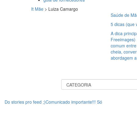
It Mãe
>
Luiza Camargo
Saúde de Mã
5 dicas (que
A dica princi
Freeimages) 
comum entre a
cheia, conve
abordagem al
Do stories pro feed ;)Comunicado importante!!! Só