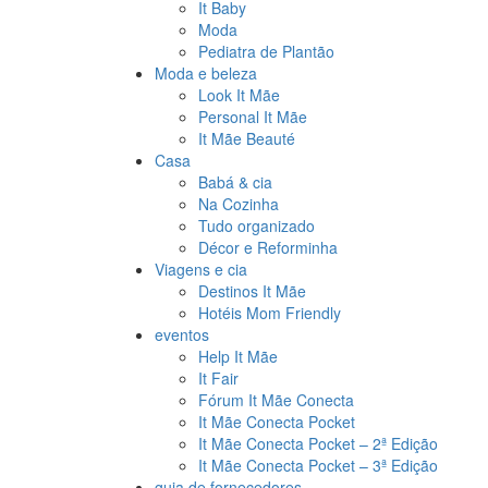
It Baby
Moda
Pediatra de Plantão
Moda e beleza
Look It Mãe
Personal It Mãe
It Mãe Beauté
Casa
Babá & cia
Na Cozinha
Tudo organizado
Décor e Reforminha
Viagens e cia
Destinos It Mãe
Hotéis Mom Friendly
eventos
Help It Mãe
It Fair
Fórum It Mãe Conecta
It Mãe Conecta Pocket
It Mãe Conecta Pocket – 2ª Edição
It Mãe Conecta Pocket – 3ª Edição
guia de fornecedores