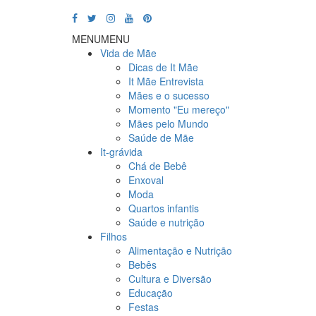
MENU
MENU
Vida de Mãe
Dicas de It Mãe
It Mãe Entrevista
Mães e o sucesso
Momento "Eu mereço"
Mães pelo Mundo
Saúde de Mãe
It-grávida
Chá de Bebê
Enxoval
Moda
Quartos infantis
Saúde e nutrição
Filhos
Alimentação e Nutrição
Bebês
Cultura e Diversão
Educação
Festas