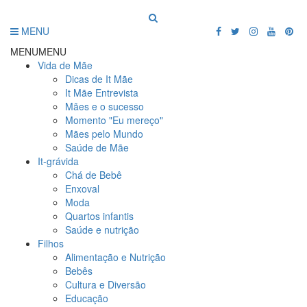
MENU
MENU
MENU
Vida de Mãe
Dicas de It Mãe
It Mãe Entrevista
Mães e o sucesso
Momento "Eu mereço"
Mães pelo Mundo
Saúde de Mãe
It-grávida
Chá de Bebê
Enxoval
Moda
Quartos infantis
Saúde e nutrição
Filhos
Alimentação e Nutrição
Bebês
Cultura e Diversão
Educação