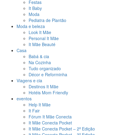
Festas
It Baby
Moda
Pediatra de Plantão
Moda e beleza
Look It Mãe
Personal It Mãe
It Mãe Beauté
Casa
Babá & cia
Na Cozinha
Tudo organizado
Décor e Reforminha
Viagens e cia
Destinos It Mãe
Hotéis Mom Friendly
eventos
Help It Mãe
It Fair
Fórum It Mãe Conecta
It Mãe Conecta Pocket
It Mãe Conecta Pocket – 2ª Edição
It Mãe Conecta Pocket – 3ª Edição