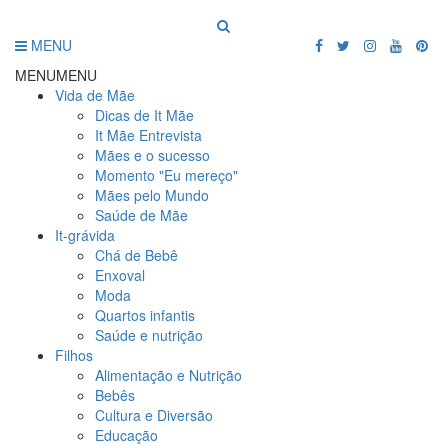
MENU
MENU
MENU
Vida de Mãe
Dicas de It Mãe
It Mãe Entrevista
Mães e o sucesso
Momento "Eu mereço"
Mães pelo Mundo
Saúde de Mãe
It-grávida
Chá de Bebê
Enxoval
Moda
Quartos infantis
Saúde e nutrição
Filhos
Alimentação e Nutrição
Bebês
Cultura e Diversão
Educação