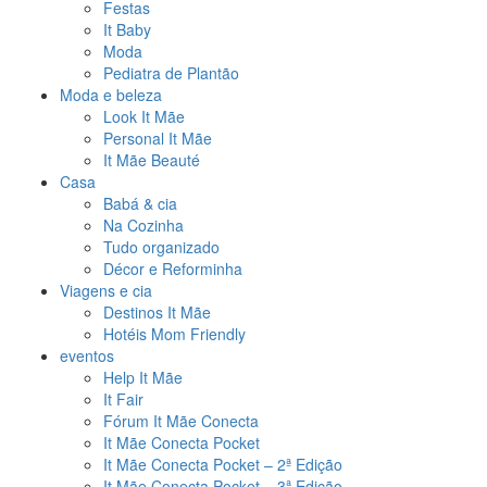
Festas
It Baby
Moda
Pediatra de Plantão
Moda e beleza
Look It Mãe
Personal It Mãe
It Mãe Beauté
Casa
Babá & cia
Na Cozinha
Tudo organizado
Décor e Reforminha
Viagens e cia
Destinos It Mãe
Hotéis Mom Friendly
eventos
Help It Mãe
It Fair
Fórum It Mãe Conecta
It Mãe Conecta Pocket
It Mãe Conecta Pocket – 2ª Edição
It Mãe Conecta Pocket – 3ª Edição