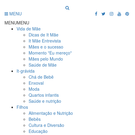
MENU
MENU
MENU
Vida de Mãe
Dicas de It Mãe
It Mãe Entrevista
Mães e o sucesso
Momento "Eu mereço"
Mães pelo Mundo
Saúde de Mãe
It-grávida
Chá de Bebê
Enxoval
Moda
Quartos infantis
Saúde e nutrição
Filhos
Alimentação e Nutrição
Bebês
Cultura e Diversão
Educação