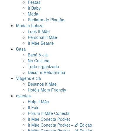
Festas
It Baby
Moda
Pediatra de Plantão
Moda e beleza
Look It Mãe
Personal It Mãe
It Mãe Beauté
Casa
Babá & cia
Na Cozinha
Tudo organizado
Décor e Reforminha
Viagens e cia
Destinos It Mãe
Hotéis Mom Friendly
eventos
Help It Mãe
It Fair
Fórum It Mãe Conecta
It Mãe Conecta Pocket
It Mãe Conecta Pocket – 2ª Edição
It Mãe Conecta Pocket – 3ª Edição